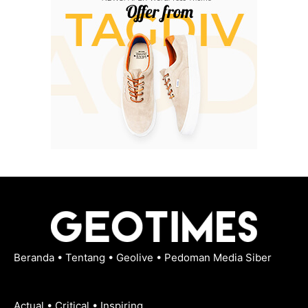
Beranda
•
Tentang
•
Geolive
•
Pedoman Media Siber
Actual • Critical • Inspiring