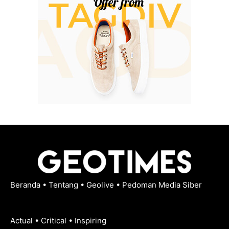
Beranda
•
Tentang
•
Geolive
•
Pedoman Media Siber
Actual • Critical • Inspiring