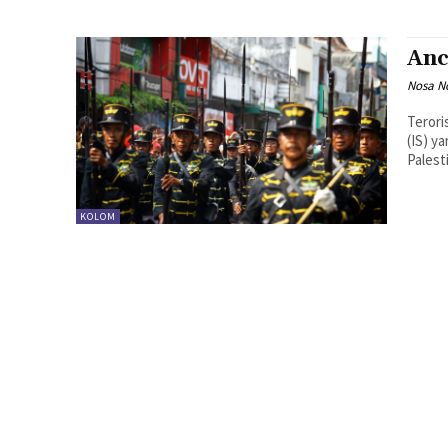
Anc
Nosa 
Terori
(IS) y
Palesti
KOLOM