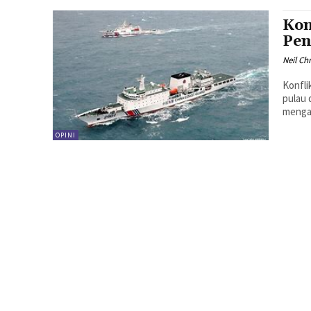
Kon
Pen
Neil Ch
Konfli
pulau 
mengam
OPINI