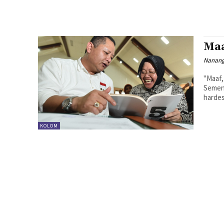
Maa
Nanang
"Maaf,
Sement
KOLOM