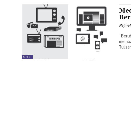
Med
Ber
Najma
Berubahnya cara komunikasi masyarakat dalam era digital telah
membaw
Tulisa
OPINI