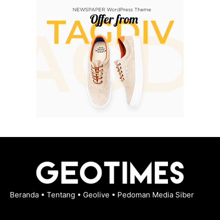
Beranda
•
Tentang
•
Geolive
•
Pedoman Media Siber