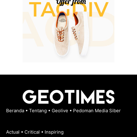
Beranda
•
Tentang
•
Geolive
•
Pedoman Media Siber
Actual • Critical • Inspiring