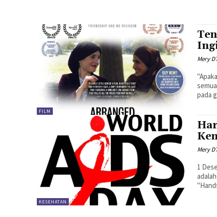
Ten
Ing
Mery D
"Apaka
semua 
pada g
FILM
Har
Kem
Mery D
1 Dese
adalah
"Hands
KESEHATAN