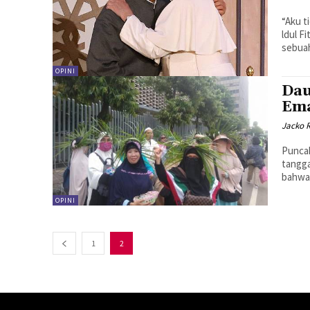
“Aku t
ldul F
sebuah
OPINI
Dau
Ema
Jacko 
Puncak
tangga
bahwa 
OPINI
1
2