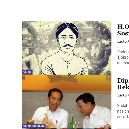
H.O
Sos
Jacko 
Raden 
Tjokro
member
OPINI
Dip
Rek
Jacko 
Sudah 
nasion
seni d
OPINI PILIHAN