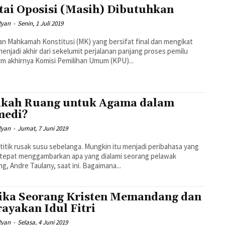
tai Oposisi (Masih) Dibutuhkan
Ryan
-
Senin, 1 Juli 2019
n Mahkamah Konstitusi (MK) yang bersifat final dan mengikat
menjadi akhir dari sekelumit perjalanan panjang proses pemilu
m akhirnya Komisi Pemilihan Umum (KPU)...
kah Ruang untuk Agama dalam
medi?
Ryan
-
Jumat, 7 Juni 2019
etitik rusak susu sebelanga. Mungkin itu menjadi peribahasa yang
 tepat menggambarkan apa yang dialami seorang pelawak
g, Andre Taulany, saat ini. Bagaimana...
ika Seorang Kristen Memandang dan
ayakan Idul Fitri
Ryan
-
Selasa, 4 Juni 2019