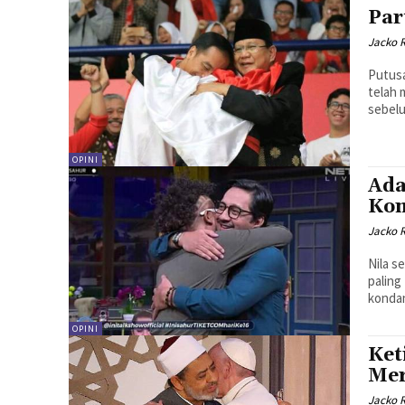
Par
Jacko 
Putusa
telah 
sebelu
OPINI
Ada
Ko
Jacko 
Nila s
paling
kondan
OPINI
Ket
Mer
Jacko 