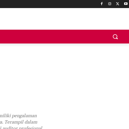
miliki pengalaman
ga. Terampil dalam
i auditor profesional