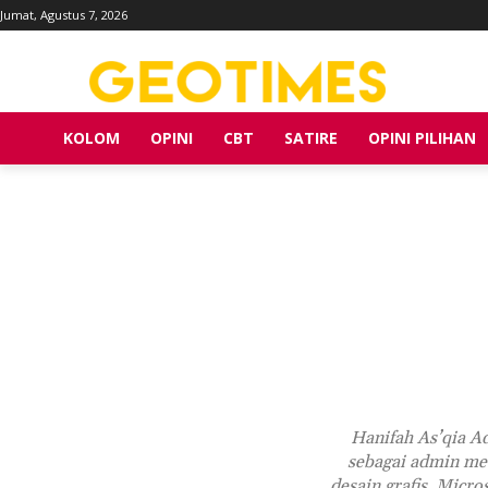
Jumat, Agustus 7, 2026
KOLOM
OPINI
CBT
SATIRE
OPINI PILIHAN
Hanifah As’qia A
sebagai admin med
desain grafis, Micro