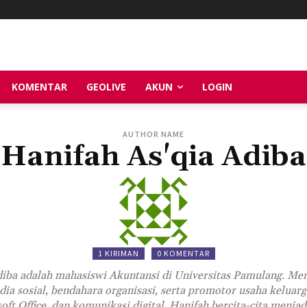
KOMENTAR
GEOLIVE
AKUN
LOGIN
AUTHOR NAME
Hanifah As'qia Adiba
1 KIRIMAN
0 KOMENTAR
diba adalah mahasiswi Akuntansi di Universitas Pamulang. Me
ia sosial, bendahara organisasi, serta promotor usaha keluar
soft Office, dan komunikasi digital. Hanifah bercita-cita menjad