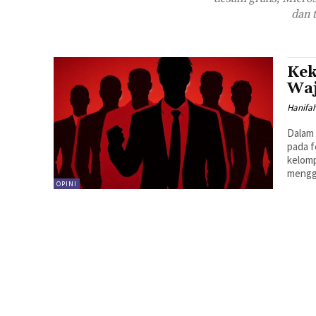
dan 
Kek
Waj
Hanifah
Dalam 
pada 
kelom
mengg
OPINI