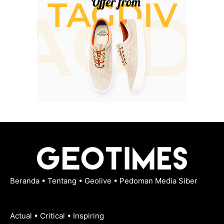
Beranda
•
Tentang
•
Geolive
•
Pedoman Media Siber
Actual • Critical • Inspiring