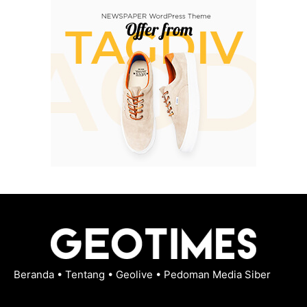
Beranda
•
Tentang
•
Geolive
•
Pedoman Media Siber