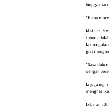
hingga mace
“Kalau macet
Motivasi Mo
tahun adala
Ia mengaku se
giat mengam
“Saya dulu 
dengan berse
Ia juga ingi
menghasilkan
Lebaran 2017