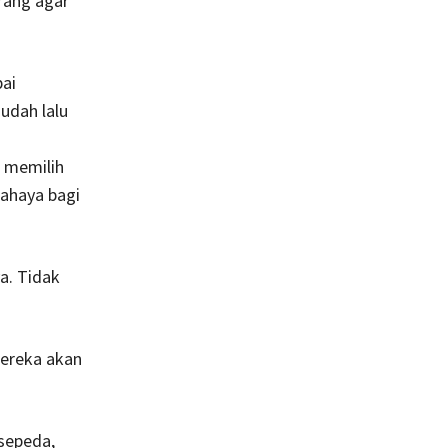
rang agar
.
ai
 udah lalu
a memilih
bahaya bagi
a. Tidak
mereka akan
 sepeda,