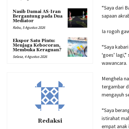
“Saya dari B
Nasib Damai AS-Iran
sapaan akra
Bergantung pada Dua
Mediator
Rabu, 5 Agustus 2026
Ia rogoh gaw
Ekspor Satu Pintu:
Menjaga Kebocoran,
“Saya kabari
Membuka Keraguan?
‘goes’ lagi,
Selasa, 4 Agustus 2026
wawancara.
Menghela na
tergambar d
mengayuh se
“Saya berang
istirahat ma
Redaksi
empat anak i