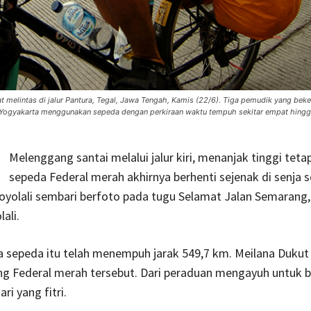
lintas di jalur Pantura, Tegal, Jawa Tengah, Kamis (22/6). Tiga pemudik yang beke
Yogyakarta menggunakan sepeda dengan perkiraan waktu tempuh sekitar empat hingga
Melenggang santai melalui jalur kiri, menanjak tinggi teta
sepeda Federal merah akhirnya berhenti sejenak di senja s
yolali sembari berfoto pada tugu Selamat Jalan Semarang,
ali.
 sepeda itu telah menempuh jarak 549,7 km. Meilana Dukut 
ng Federal merah tersebut. Dari peraduan mengayuh untuk 
ari yang fitri.