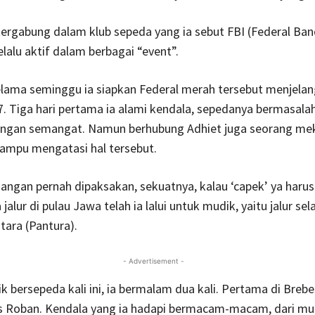
tergabung dalam klub sepeda yang ia sebut FBI (Federal Ba
elalu aktif dalam berbagai “event”.
elama seminggu ia siapkan Federal merah tersebut menjela
. Tiga hari pertama ia alami kendala, sepedanya bermasala
ilangan semangat. Namun berhubung Adhiet juga seorang me
mampu mengatasi hal tersebut.
angan pernah dipaksakan, sekuatnya, kalau ‘capek’ ya harus 
jalur di pulau Jawa telah ia lalui untuk mudik, yaitu jalur se
tara (Pantura).
- Advertisement -
 bersepeda kali ini, ia bermalam dua kali. Pertama di Breb
as Roban. Kendala yang ia hadapi bermacam-macam, dari mul