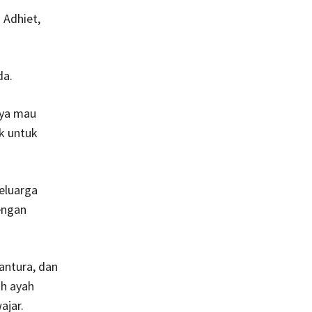
 Adhiet,
da.
aya mau
k untuk
eluarga
engan
antura, dan
uh ayah
ajar.