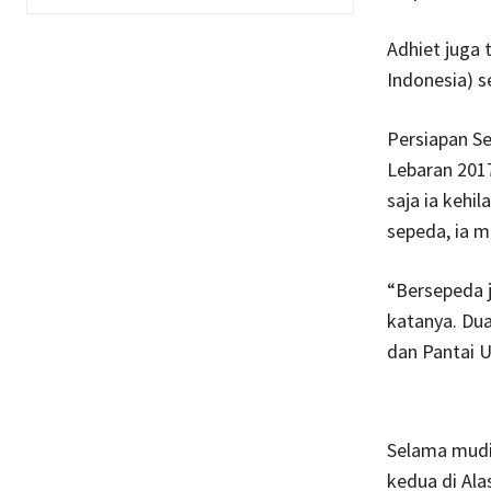
Adhiet juga 
Indonesia) s
Persiapan S
Lebaran 2017
saja ia keh
sepeda, ia 
“Bersepeda j
katanya. Dua 
dan Pantai U
Selama mudik
kedua di Al