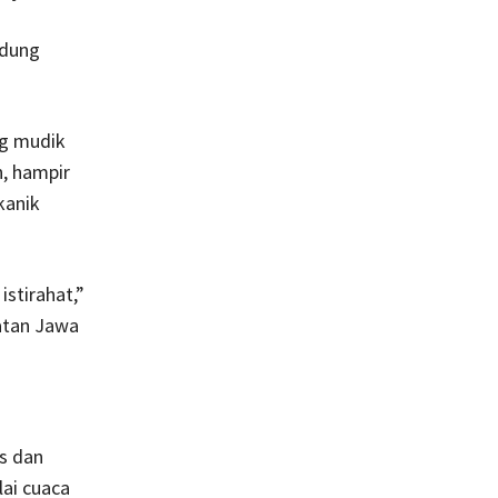
ndung
ng mudik
h, hampir
kanik
istirahat,”
latan Jawa
es dan
ai cuaca