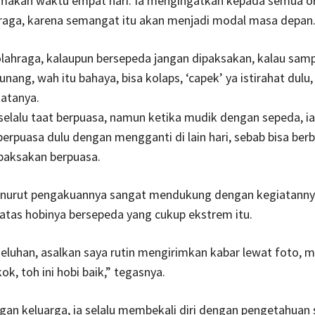
makan waktu empat hari. Ia mengingatkan kepada semua o
hraga, karena semangat itu akan menjadi modal masa depan
lahraga, kalaupun bersepeda jangan dipaksakan, kalau samp
nang, wah itu bahaya, bisa kolaps, ‘capek’ ya istirahat dulu,
 katanya.
elalu taat berpuasa, namun ketika mudik dengan sepeda, i
berpuasa dulu dengan mengganti di lain hari, sebab bisa ber
ipaksakan berpuasa.
nurut pengakuannya sangat mendukung dengan kegiatanny
atas hobinya bersepeda yang cukup ekstrem itu.
eluhan, asalkan saya rutin mengirimkan kabar lewat foto, 
, toh ini hobi baik,” tegasnya.
gan keluarga, ia selalu membekali diri dengan pengetahuan