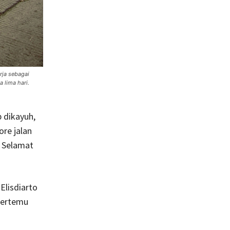
rja sebagai
 lima hari.
p dikayuh,
ore jalan
 Selamat
Elisdiarto
bertemu