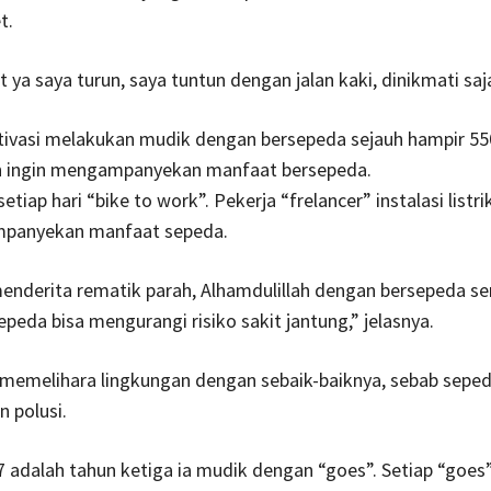
t.
 ya saya turun, saya tuntun dengan jalan kaki, dinikmati saj
tivasi melakukan mudik dengan bersepeda sejauh hampir 55
h ingin mengampanyekan manfaat bersepeda.
tiap hari “bike to work”. Pekerja “frelancer” instalasi listrik
panyekan manfaat sepeda.
menderita rematik parah, Alhamdulillah dengan bersepeda s
peda bisa mengurangi risiko sakit jantung,” jelasnya.
n memelihara lingkungan dengan sebaik-baiknya, sebab seped
 polusi.
 adalah tahun ketiga ia mudik dengan “goes”. Setiap “goes” 