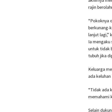
akhirnya me
rajin berola
“Pokoknya o
berkunang-ku
lanjut lagi,”
Ia mengaku s
untuk tidak 
tubuh jika d
Keluarga me
ada keluhan 
“Tidak ada k
memahami kok
Selain dukun