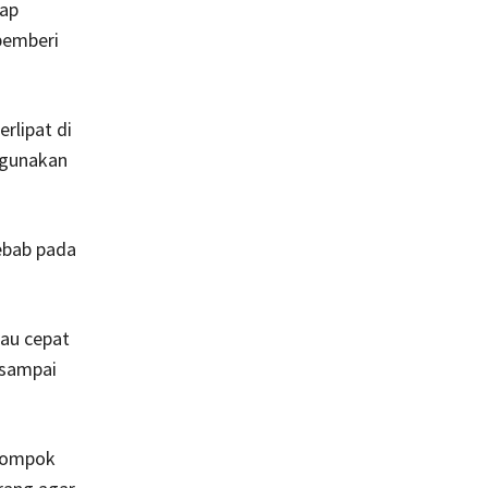
tap
pemberi
erlipat di
ggunakan
ebab pada
au cepat
-sampai
elompok