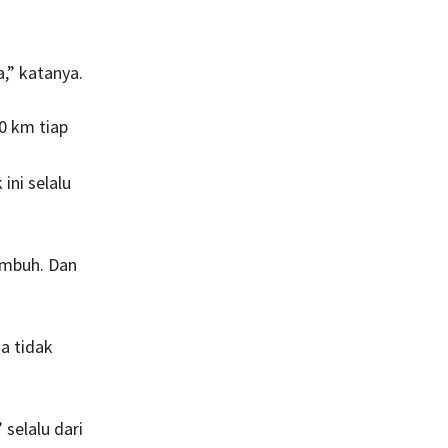
a,” katanya.
0 km tiap
 ini selalu
embuh. Dan
a tidak
selalu dari