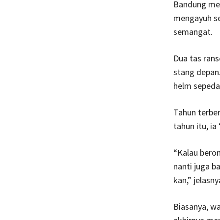
Bandung menu
mengayuh se
semangat.
Dua tas ranse
stang depan
helm sepeda
Tahun terbe
tahun itu, i
“Kalau bero
nanti juga b
kan,” jelasn
Biasanya, w