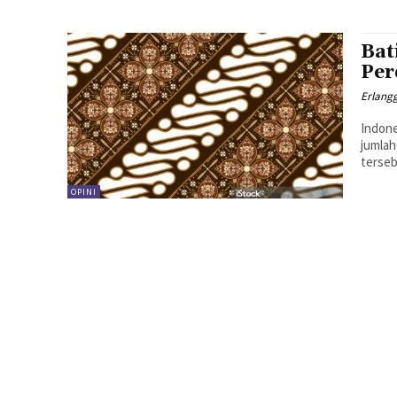
Bat
Per
Erlang
Indone
jumlah
terseb
OPINI