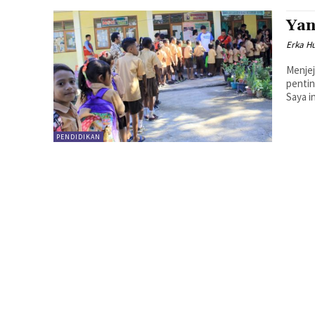
Yan
Erka H
Menjej
pentin
Saya i
PENDIDIKAN