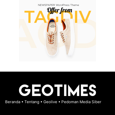
Beranda
•
Tentang
•
Geolive
•
Pedoman Media Siber