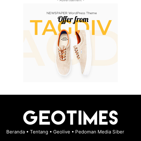
- Advertisement -
Beranda
•
Tentang
•
Geolive
•
Pedoman Media Siber