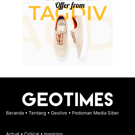
Beranda
•
Tentang
•
Geolive
•
Pedoman Media Siber
Actual • Critical • Inspiring