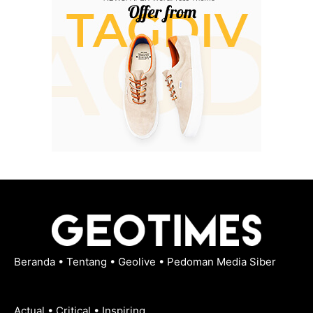
Beranda
•
Tentang
•
Geolive
•
Pedoman Media Siber
Actual • Critical • Inspiring