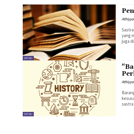
Pen
Athiyy
Sastra
yang m
juga d
OPINI
“Ba
Per
Athiyy
Barang
kesusa
sastra
OPINI