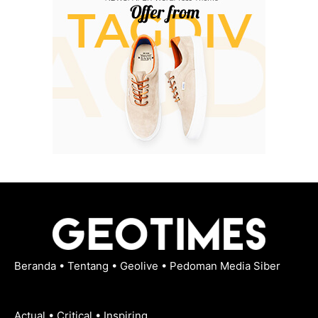
Beranda
•
Tentang
•
Geolive
•
Pedoman Media Siber
Actual • Critical • Inspiring