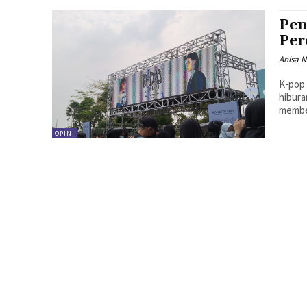
Pen
Per
Anisa N
K-pop 
hibura
membel
OPINI