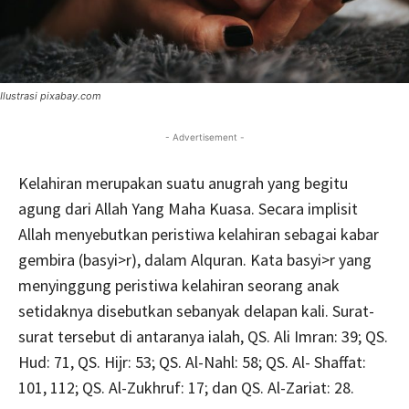
Ilustrasi pixabay.com
- Advertisement -
Kelahiran merupakan suatu anugrah yang begitu
agung dari Allah Yang Maha Kuasa. Secara implisit
Allah menyebutkan peristiwa kelahiran sebagai kabar
gembira (basyi>r), dalam Alquran. Kata basyi>r yang
menyinggung peristiwa kelahiran seorang anak
setidaknya disebutkan sebanyak delapan kali. Surat-
surat tersebut di antaranya ialah, QS. Ali Imran: 39; QS.
Hud: 71, QS. Hijr: 53; QS. Al-Nahl: 58; QS. Al- Shaffat:
101, 112; QS. Al-Zukhruf: 17; dan QS. Al-Zariat: 28.