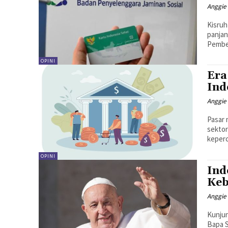
Anggie 
Kisruh
panjan
Pember
OPINI
Era
Ind
Anggie 
Pasar 
sektor
keperc
OPINI
Ind
Keb
Anggie 
Kunjun
Bapa S