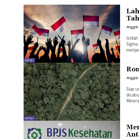
Lah
Tah
Anggie 
Istila
Sigma.
menjad
OPINI
Rom
Anggie 
Siap u
dicab
Minera
OPINI
Men
Ant