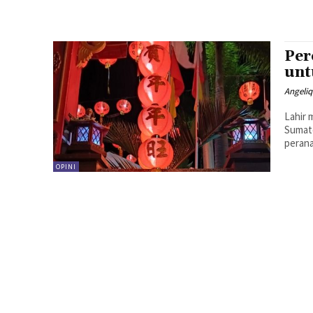
Per
unt
Angeli
Lahir 
Sumate
perana
OPINI