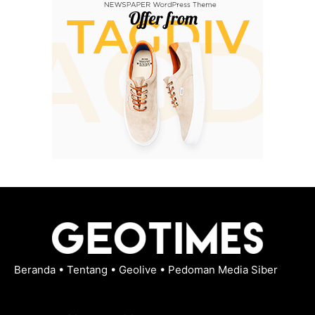
Beranda
•
Tentang
•
Geolive
•
Pedoman Media Siber