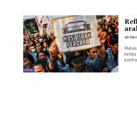
Ref
ara
Ali Fik
Mahasi
ketika
konfro
OPINI