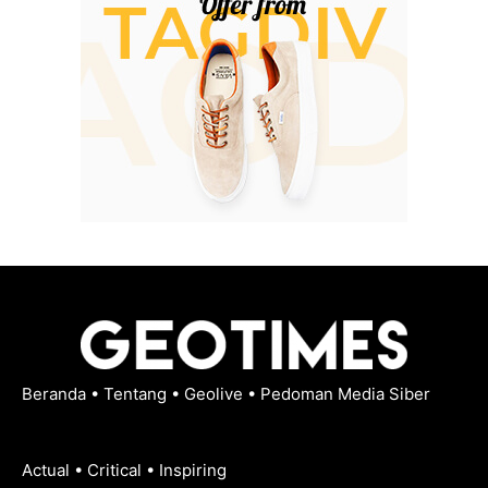
Beranda
•
Tentang
•
Geolive
•
Pedoman Media Siber
Actual • Critical • Inspiring