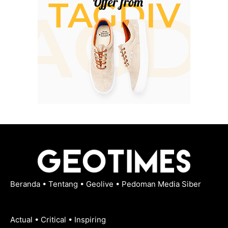
Beranda
•
Tentang
•
Geolive
•
Pedoman Media Siber
Actual • Critical • Inspiring