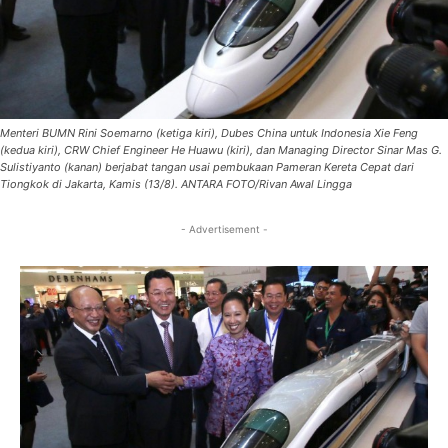
Menteri BUMN Rini Soemarno (ketiga kiri), Dubes China untuk Indonesia Xie Feng
(kedua kiri), CRW Chief Engineer He Huawu (kiri), dan Managing Director Sinar Mas G.
Sulistiyanto (kanan) berjabat tangan usai pembukaan Pameran Kereta Cepat dari
Tiongkok di Jakarta, Kamis (13/8). ANTARA FOTO/Rivan Awal Lingga
- Advertisement -