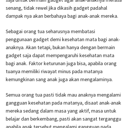
senang, tidak rewel jika dikasih gadget padahal
dampak nya akan berbahaya bagi anak-anak mereka.
Sebagai orang tua seharusnya membatasi
penggunaan gadget demi kesehatan mata bagi anak-
anaknya. Akan tetapi, bukan hanya dengan bermain
gadget saja dapat mempengaruhi kesehatan mata
bagi anak. Faktor keturunan juga bisa, apabila orang
tuanya memiliki riwayat minus pada matanya
kemungkinan sang anak juga akan mengalaminya.
Semua orang tua pasti tidak mau anaknya mengalami
gangguan kesehatan pada matanya, disaat anak-anak
mereka sedang dalam masa yang aktif, masa untuk
belajar dan berkembang, pasti akan sangat terganggu
apabila anak tersebut mengalami gangguan pada