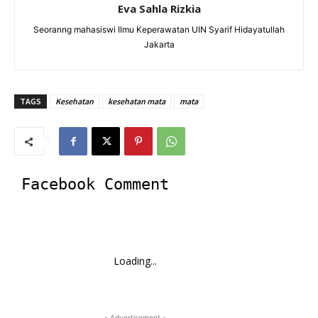
Eva Sahla Rizkia
Seoranng mahasiswi Ilmu Keperawatan UIN Syarif Hidayatullah
Jakarta
TAGS
Kesehatan
kesehatan mata
mata
Facebook Comment
Loading...
- Advertisement -