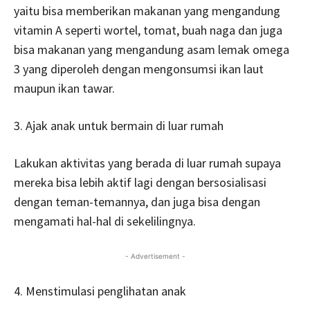
yaitu bisa memberikan makanan yang mengandung
vitamin A seperti wortel, tomat, buah naga dan juga
bisa makanan yang mengandung asam lemak omega
3 yang diperoleh dengan mengonsumsi ikan laut
maupun ikan tawar.
3. Ajak anak untuk bermain di luar rumah
Lakukan aktivitas yang berada di luar rumah supaya
mereka bisa lebih aktif lagi dengan bersosialisasi
dengan teman-temannya, dan juga bisa dengan
mengamati hal-hal di sekelilingnya.
- Advertisement -
4. Menstimulasi penglihatan anak