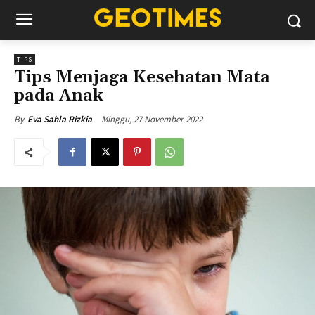
TIPS
Tips Menjaga Kesehatan Mata
pada Anak
Minggu, 27 November 2022
By
Eva Sahla Rizkia