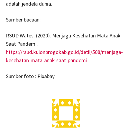
adalah jendela dunia.
Sumber bacaan:
RSUD Wates. (2020). Menjaga Kesehatan Mata Anak
Saat Pandemi.
https://rsud.kulonprogokab.go.id/detil/508/menjaga-
kesehatan-mata-anak-saat-pandemi
Sumber foto : Pixabay