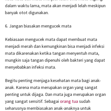
dalam waktu lama, mata akan menjadi lelah meskipun
banyak otot digunakan.
6. Jangan biasakan mengucek mata
Kebiasaan mengucek mata dapat membuat mata
menjadi merah dan kemungkinan bisa menjadi infeksi
mata dikarenakan ketika tangan menyentuh mata,
mungkin saja tangan dipenuhi oleh bakteri yang dapat
menyebabkan infeksi mata.
Begitu penting menjaga kesehatan mata bagi anak-
anak. Karena mata merupakan organ yang sangat
penting untuk dijaga. Dan mata juga merupakan organ
yang sangat sensitif. Sebagai
orang tua
sudah
seharusnya membiasakan anak-anaknya untuk