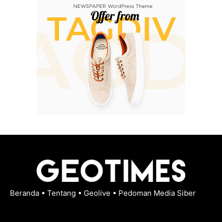
Beranda
•
Tentang
•
Geolive
•
Pedoman Media Siber