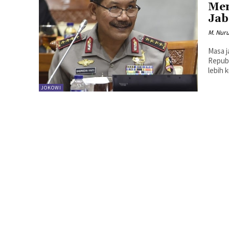
Men
Jab
M. Nuru
Masa j
Republ
lebih 
JOKOWI