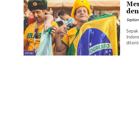
Men
den
Septian
Sepak 
Indone
OPINI