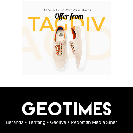
Beranda
•
Tentang
•
Geolive
•
Pedoman Media Siber