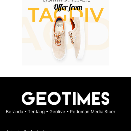
Beranda
•
Tentang
•
Geolive
•
Pedoman Media Siber