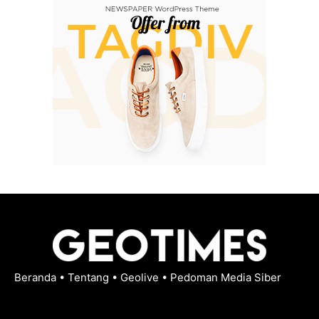
Beranda
•
Tentang
•
Geolive
•
Pedoman Media Siber