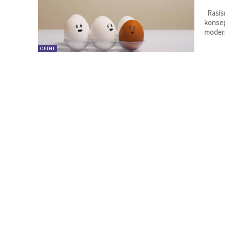
Rasisme lahir bukan setelah konsep ras (biologis) hadir. Sebaliknya,
konsep
modern.
OPINI