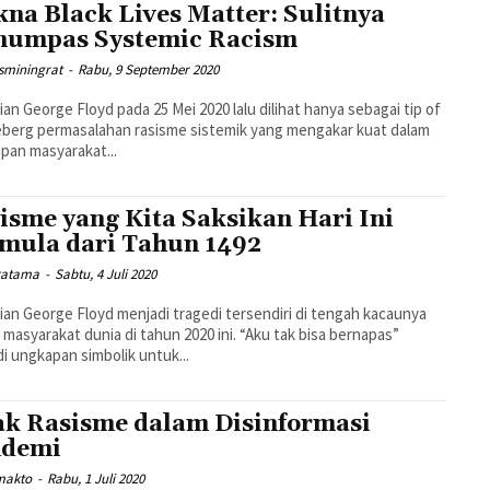
na Black Lives Matter: Sulitnya
umpas Systemic Racism
sminingrat
-
Rabu, 9 September 2020
an George Floyd pada 25 Mei 2020 lalu dilihat hanya sebagai tip of
eberg permasalahan rasisme sistemik yang mengakar kuat dalam
pan masyarakat...
isme yang Kita Saksikan Hari Ini
mula dari Tahun 1492
ratama
-
Sabtu, 4 Juli 2020
an George Floyd menjadi tragedi tersendiri di tengah kacaunya
i masyarakat dunia di tahun 2020 ini. “Aku tak bisa bernapas”
i ungkapan simbolik untuk...
ak Rasisme dalam Disinformasi
ndemi
umakto
-
Rabu, 1 Juli 2020