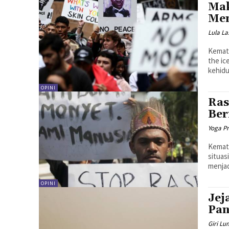
Mak
Men
Lula La
Kemati
the ic
kehidu
OPINI
Ras
Ber
Yoga P
Kemati
situas
menjad
OPINI
Jej
Pa
Giri L