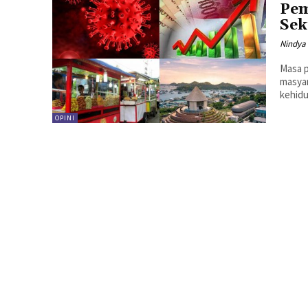
Pem
Sek
Nindya
Masa 
masyar
OPINI