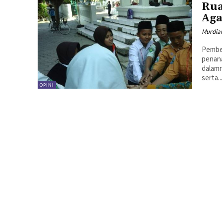
Rua
Aga
Murdia
Pembel
penana
dalam
serta..
OPINI