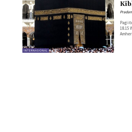
Kib
Pradan
Pagi i
18.15 
Amhers
INTERNASIONAL