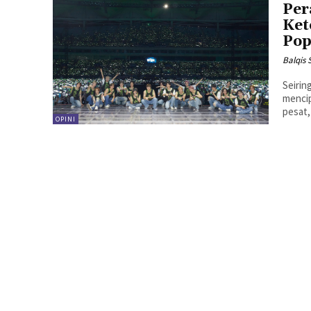
Per
Ket
Po
Balqis 
Seirin
mencip
pesat,
OPINI