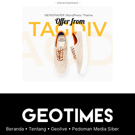
- Advertisement -
Beranda
•
Tentang
•
Geolive
•
Pedoman Media Siber