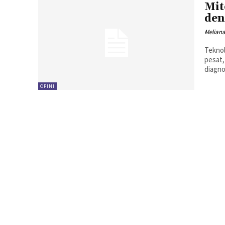
Mit
den
Melian
Tekno
pesat,
OPINI