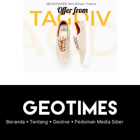
Beranda
•
Tentang
•
Geolive
•
Pedoman Media Siber