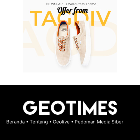
Beranda
•
Tentang
•
Geolive
•
Pedoman Media Siber