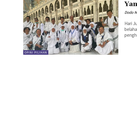
Yan
Dodo M
Hari J
belaha
penghe
OPINI PILIHAN