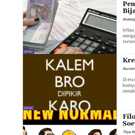
Pen
Bij
Anatasy
Inflas
mengal
terten
OPINI
Kre
Nurzen
Di era
budaya
semaki
OPINI
Fil
Soe
Thyo P