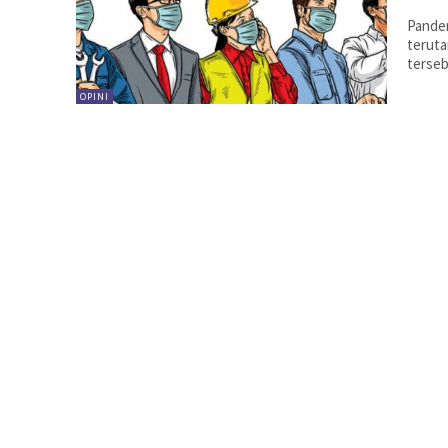
Pandem
teruta
terseb
OPINI