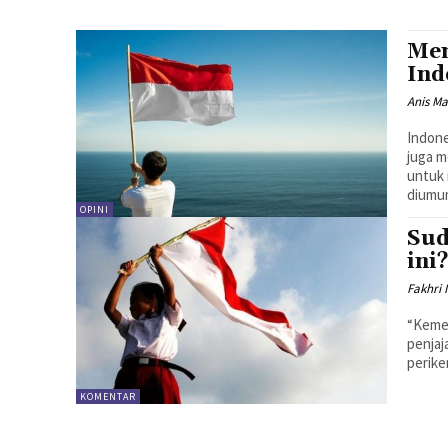
Mem
Ind
Anis Ma
Indone
juga m
untuk 
diumum
OPINI
Sud
ini
Fakhri 
“Kemer
penjaj
perike
KOMENTAR