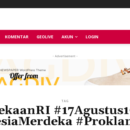
KOMENTAR
GEOLIVE
AKUN
LOGIN
- Advertisement -
TAG
kaanRI #17Agustus
siaMerdeka #Prokla